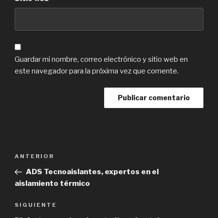
Guardar mi nombre, correo electrónico y sitio web en
este navegador para la próxima vez que comente.
Navegación
Previous
ANTERIOR
de
Post
ADS Tecnoaislantes, expertos en el
entradas
aislamiento térmico
Next
SIGUIENTE
Post