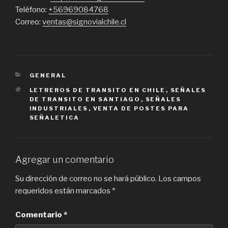
Teléfono:
+56969084768
Correo:
ventas@signovialchile.cl
CATEGORIES
GENERAL
TAGS
LETREROS DE TRANSITO EN CHILE
,
SEÑALES
DE TRANSITO EN SANTIAGO
,
SEÑALES
INDUSTRIALES
,
VENTA DE POSTES PARA
SEÑALETICA
Agregar un comentario
Su dirección de correo no se hará público.
Los campos
requeridos están marcados
*
Comentario
*