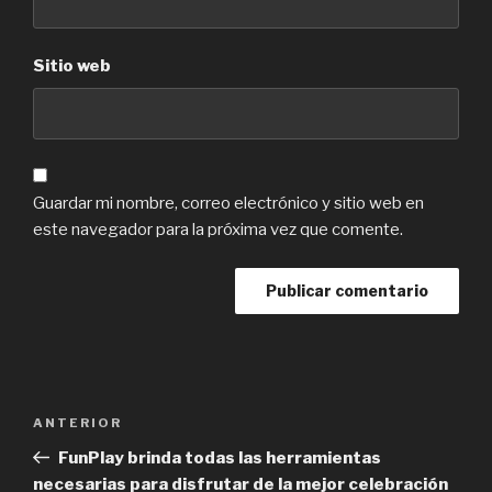
Sitio web
Guardar mi nombre, correo electrónico y sitio web en
este navegador para la próxima vez que comente.
Navegación
Previous
ANTERIOR
de
Post
FunPlay brinda todas las herramientas
entradas
necesarias para disfrutar de la mejor celebración