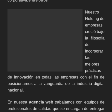
corporativa, entre otros.
Nuestro
Holding de
empresas
creció bajo
la filosofía
de
incorporar
las
mejores
prácticas
de innovación en todas las empresas con el fin de
posicionarnos a la vanguardia de la industria digital
nacional.
En nuestra
agencia web
trabajamos con equipos de
profesionales de calidad que se encargan de entregar