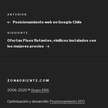
Navegación
Previous
ANTERIOR
de
Post
Posicionamiento web en Google Chile
entradas
Next
SIGUIENTE
Post
Ofertas Pisos flotantes, vinílicos instalados con
los mejores precios
ZONAORIENTE.COM
2006-2020 ®
Grupo SNS
Optimización y desarrollo:
Posicionamiento SEO