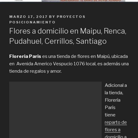
POSTED
MARZO 17, 2017
BY
PROYECTOS
ON
POSICIONAMIENTO
Flores a domicilio en Maipu, Renca,
Pudahuel, Cerrillos, Santiago
Floreria Paris
es una tienda de flores en Maipú, ubicada
en Avenida Americo Vespucio 1076 local, es además una
tienda de regalos y amor.
Adicional a
la tienda,
Florería
París
tiene
reparto de
flores a
domicilio
a