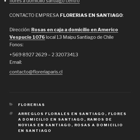
flores a domicilio santiago centro
CONTACTO EMPRESA
FLORERIAS EN SANTIAGO
:
Dirección:
Rosas en caja a domicilio en Americo
Vespucio 1076
local 13 Maipu Santiago de Chile
Fonos:
+569 8927 2629 – 2 32073413
Email:
contacto@floreriaparis.cl
CATEGORIES
FLORERIAS
TAGS
ARREGLOS FLORALES EN SANTIAGO
,
FLORES
A DOMICILIO EN SANTIAGO
,
RAMOS DE
NOVIAS EN SANTIAGO
,
ROSAS A DOMICILIO
EN SANTIAGO