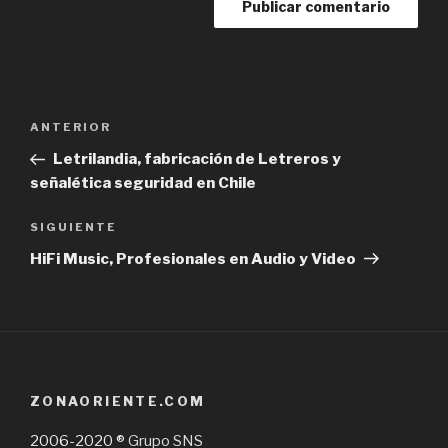
Navegación
Previous
ANTERIOR
de
Post
Letrilandia, fabricación de Letreros y
entradas
señalética seguridad en Chile
Next
SIGUIENTE
Post
HiFi Music, Profesionales en Audio y Video
ZONAORIENTE.COM
2006-2020 ®
Grupo SNS