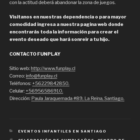
con la actitud deberá abandonar la zona de juegos.
Visitanos en nuestras dependencia o para mayor
comodidad ingresa a nuestra pagina web donde
encontrarás toda la información para crear el
evento deseado que hará sonreír a tu hijo.
CONTACTO FUNPLAY
Sitio web:
http://www.funplay.cl
Correo:
info@funplay.cl
Teléfonos:
+56229842850.
Celular:
+56956586910.
Dirección:
Paula Jaraquemada #89, La Reina, Santiago.
CATEGORIES
EVENTOS INFANTILES EN SANTIAGO
TAGS