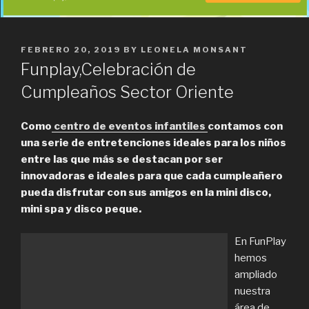
POSTED
FEBRERO 20, 2019
BY
LEONELA MONSANT
ON
Funplay,Celebración de
Cumpleaños Sector Oriente
Como
centro de eventos infantiles
contamos con
una serie de entretenciones ideales para los niños
entre las que más se destacan por ser
innovadoras e ideales para que cada cumpleañero
pueda disfrutar con sus amigos en la mini disco,
mini spa y disco peque.
En FunPlay
hemos
ampliado
nuestra
área de