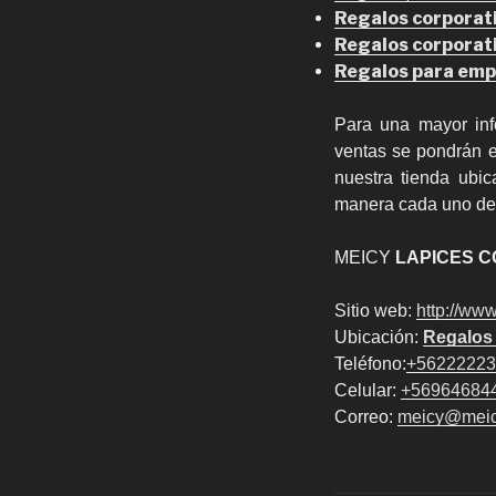
Regalos corporativ
Regalos corporati
Regalos para empr
Para una mayor inf
ventas se pondrán e
nuestra tienda ubi
manera cada uno de 
MEICY
LAPICES C
Sitio web:
http://www
Ubicación:
Regalos 
Teléfono:
+56222223
Celular:
+56964684
Correo:
meicy@meic