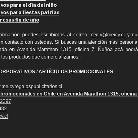
os para el día del niño
vos para fiestas patrias
esas fin de año
ormación puedes escribirnos al correo
meicy@meicy.cl
y nue
n contacto con ustedes. Si buscas una atención mas personal
cada en Avenida Marathon 1315, oficina 7, Ñuñoa acá podrá
los productos que comercializamos.
ORPORATIVOS / ARTÍCULOS PROMOCIONALES
.meicyregalospublicitarios.cl
promocionales en Chile en Avenida Marathon 1315, oficina
2297
482
y.cl