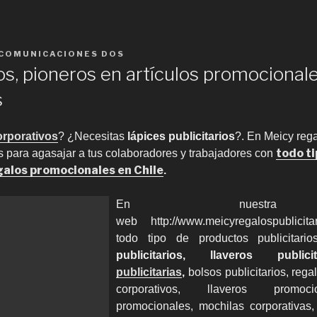
COMUNICACIONES DOS
s, pioneros en artículos promocionale
s
orporativos
? ¿Necesitas
lápices publicitarios
?. En Meicy reg
todo t
s para agasajar a tus colaboradores y trabajadores con
galos promocionales en Chile
.
En nuestra 
web http://www.meicyregalospublicita
todo tipo de productos publicitar
publicitarios, llaveros publi
publicitarias
,
bolsos publicitarios, reg
corporativos, llaveros promocio
promocionales, mochilas corporativas,