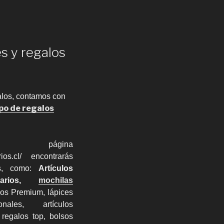
s y regalos
alos, contamos con
ipo de regalos
página
rios.cl/ encontrarás
ios, como:
Artículos
citarios,
mochilas
alos Premium, lápices
nales, artículos
 regalos top, bolsos