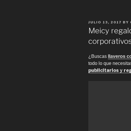
POSTED
JULIO 13, 2017
BY
ON
Meicy regalo
corporativo
¿Buscas
llaveros c
todo lo que necesita
publicitarios
re
y