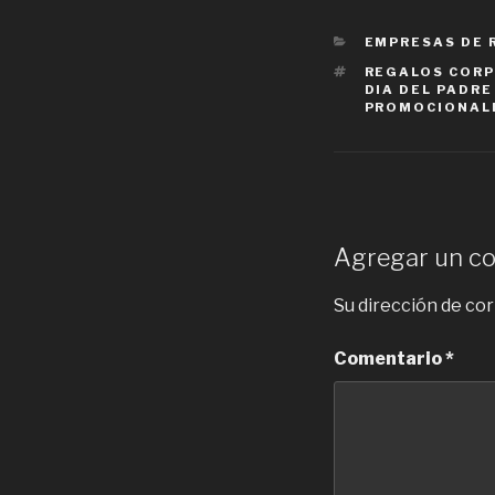
CATEGORIES
EMPRESAS DE 
TAGS
REGALOS CORP
DIA DEL PADR
PROMOCIONAL
Agregar un c
Su dirección de cor
Comentario
*