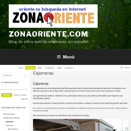
Ir
al
contenido
ZONAORIENTE.COM
Blog de sitios web de empresas, en español
Menú