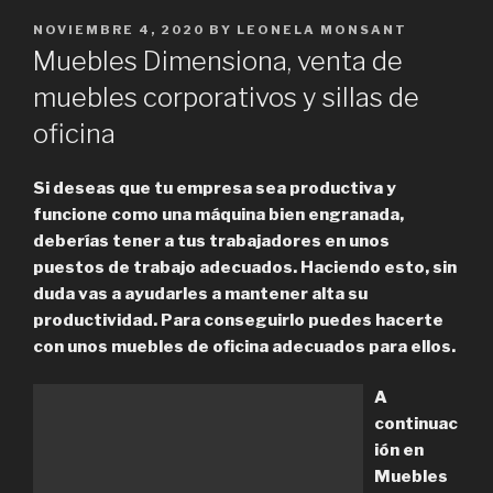
POSTED
NOVIEMBRE 4, 2020
BY
LEONELA MONSANT
ON
Muebles Dimensiona, venta de
muebles corporativos y sillas de
oficina
Si deseas que tu empresa sea productiva y
funcione como una máquina bien engranada,
deberías tener a tus trabajadores en unos
puestos de trabajo adecuados. Haciendo esto, sin
duda vas a ayudarles a mantener alta su
productividad. Para conseguirlo puedes hacerte
con unos muebles de oficina adecuados para ellos.
A
continuac
ión en
Muebles