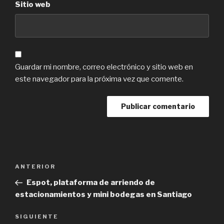
Sitio web
Guardar mi nombre, correo electrónico y sitio web en
este navegador para la próxima vez que comente.
Navegación
Previous
ANTERIOR
de
Post
Espot, plataforma de arriendo de
entradas
estacionamientos y mini bodegas en Santiago
Next
SIGUIENTE