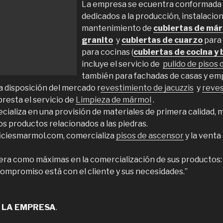
La empresa se ecuentra conformada 
dedicados a la producción, instalacion
mantenimiento de
cubiertas de má
granito
y
cubiertas de cuarzo
para 
para cocinas (
cubiertas de cocina y
incluye el servicio de
pulido de pisos
también para fachadas de casas y em
 disposición del mercado r
evestimiento de jacuzzis
y
reves
resta el servicio de
Limpieza de mármol
.
cializa en una provisión de materiales de primera calidad, 
los productos relacionados a las piedras.
iciesmarmol.com, comercializa
pisos de ascensor
y la venta
ra como máximas en la comercialización de sus productos:
compromiso está con el cliente y sus necesidades.”
 LA EMPRESA
.