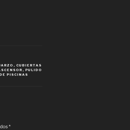
UARZO
,
CUBIERTAS
 ASCENSOR
,
PULIDO
DE PISCINAS
ados
*