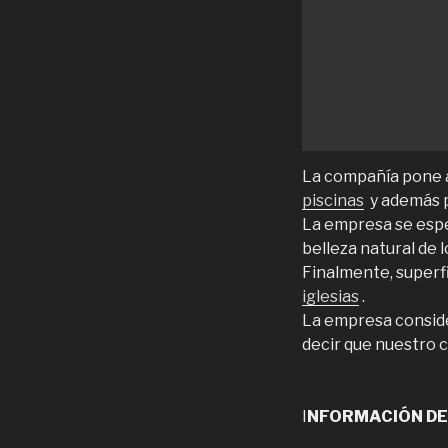
La compañía pone a
piscinas
y además p
La empresa se espe
belleza natural de 
Finalmente, superf
iglesias
.
La empresa conside
decir que nuestro 
I
NFORMACIÓN DE