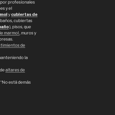
por profesionales
es y el
rmol
y
cubiertas de
baños, cubiertas
 baño
), pisos, que
 de marmol
, muros y
presas.
timientos de
manteniendo la
 de
altares de
 “No está demás