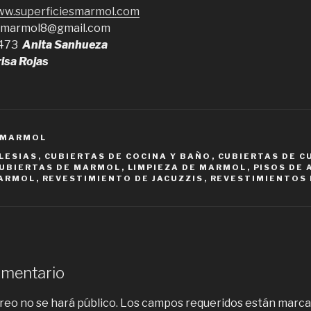
www.superficiesmarmol.com
esmarmol8@gmail.com
8473
Anita Sanhueza
isa Rojas
 MARMOL
LESIAS
,
CUBIERTAS DE COCINA Y BAÑO
,
CUBIERTAS DE C
UBIERTAS DE MARMOL
,
LIMPIEZA DE MARMOL
,
PISOS DE
MARMOL
,
REVESTIMIENTO DE JACUZZIS
,
REVESTIMIENTOS 
omentario
reo no se hará público.
Los campos requeridos están marc