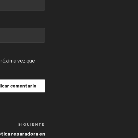
próxima vez que
SIGUIENTE
Next
Post
astica reparadora en