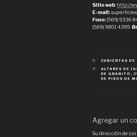
Sitio web
:
http://
E-mail:
superfici
Fono:
(569) 9336 
(569) 9801 4399
Br
CATEGORIES
CUBIERTAS DE
TAGS
ALTARES DE IG
DE GRANITO
,
C
DE PISOS DE 
Agregar un c
Su dirección de cor