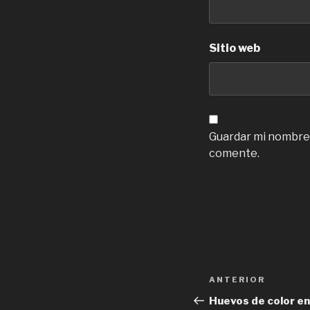
Sitio web
Guardar mi nombre,
comente.
Navegación
Previous
ANTERIOR
de
Post
Huevos de color en