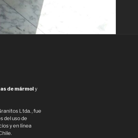
tas de mármol
y
anitos Ltda. , fue
s del uso de
ios y en línea
Chile.