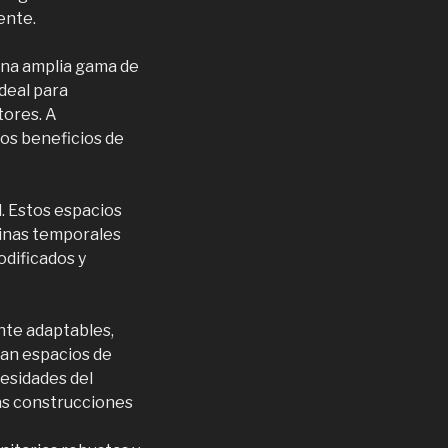
ente.
na amplia gama de
deal para
tores. A
los beneficios de
d. Estos espacios
cinas temporales
dificados y
nte adaptables,
dan espacios de
esidades del
las construcciones