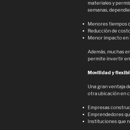
materiales y permis
semanas, dependien
Menores tiempos de
Reducción de costo
Menor impacto en l
Además, muchas emp
permite invertir e
Movilidad y flexib
Una gran ventaja de
otra ubicación en c
Empresas construct
Emprendedores que 
Instituciones que 