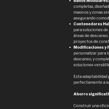
Baños Modulares:
completas, diseñad
masivos y zonas sin
asegurando comodid
Contenedores Hab
para soluciones de
áreas de descanso,
proyectos de cons
Modificaciones y 
personalizar para i
descanso, y complet
soluciones versáti
Esta adaptabilidad 
perfectamente a su
Ahorro significati
Construir una ofici