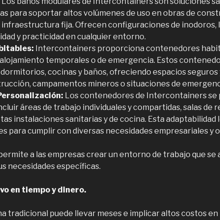
Los baños modulares de Intercontainers son soluciones san
as para soportar altos volúmenes de uso en obras de const
 infraestructura fija. Ofrecen configuraciones de inodoros, 
ad y practicidad en cualquier entorno.
itables:
Intercontainers proporciona contenedores habit
 alojamiento temporales o de emergencia. Estos contenedo
 dormitorios, cocinas y baños, ofreciendo espacios seguros
trucción, campamentos mineros o situaciones de emergenc
Personalización:
Los contenedores de Intercontainers se
ncluir áreas de trabajo individuales y compartidas, salas de 
as instalaciones sanitarias y de cocina. Esta adaptabilidad 
les para cumplir con diversas necesidades empresariales y o
permite a las empresas crear un entorno de trabajo que se 
s necesidades específicas.
vo en tiempo y dinero.
na tradicional puede llevar meses e implicar altos costos e