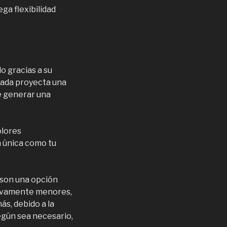
ega flexibilidad
o gracias a su
ñada proyecta una
e generar una
olores
n única como tu
son una opción
tivamente menores,
ás, debido a la
según sea necesario,