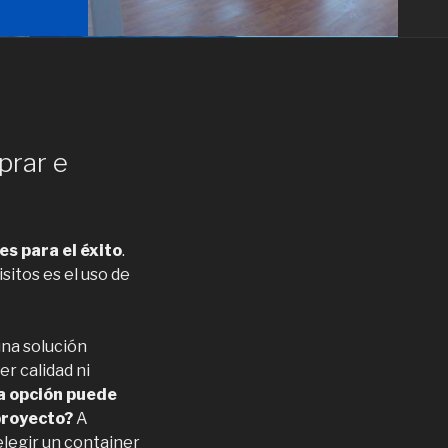
prar e
es para el éxito
.
sitos es el uso de
una solución
er calidad ni
a opción puede
 proyecto?
A
elegir un container