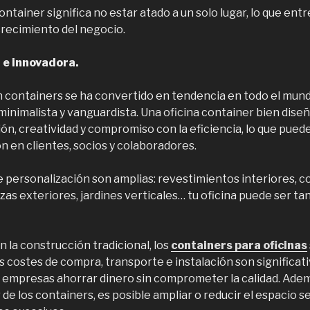
ntainer significa no estar atado a un solo lugar, lo que entr
crecimiento del negocio.
 e innovadora.
n containers se ha convertido en tendencia en todo el mund
minimalista y vanguardista. Una oficina container bien dise
ón, creatividad y compromiso con la eficiencia, lo que pued
 en clientes, socios y colaboradores.
e personalización son amplias: revestimientos interiores, c
zas exteriores, jardines verticales… tu oficina puede ser ta
 la construcción tradicional, los
containers para oficinas
 costes de compra, transporte e instalación son significa
s empresas ahorrar dinero sin comprometer la calidad. Adem
de los containers, es posible ampliar o reducir el espacio 