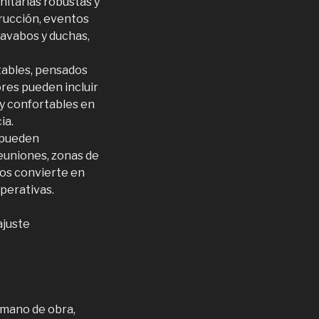
itarias robustas y
rucción, eventos
lavabos y duchas,
ables, pensados
res pueden incluir
 y confortables en
ia.
 pueden
reuniones, zonas de
los convierte en
perativas.
ajuste
n mano de obra,