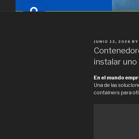
POSTED
JUNIO 12, 2026
B
ON
Contenedore
instalar uno
En el mundo empres
Una de las solucion
containers para ofi