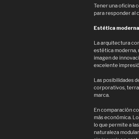
Tener una oficina co
para responder al 
Estética moderna
La arquitectura co
estética moderna, 
imagen de innovaci
excelente impresión
Las posibilidades d
corporativos, terra
marca.
En comparación con
más económica. Los
lo que permite a la
naturaleza modular 