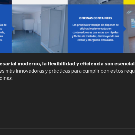
arial moderno, la flexibilidad y eficiencia son esencial
es más innovadoras y prácticas para cumplir con estos requi
cinas.
Contenedores
ara
ficinas
n
hile,
or