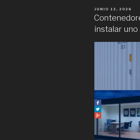
POSTED
JUNIO 12, 2026
ON
Contenedores
instalar uno