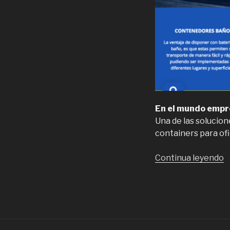
En el mundo empres
Una de las solucion
containers para ofi
“
Continua leyendo
p
o
e
C
p