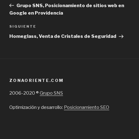
de
Post
Grupo SNS, Posicionamiento de sitios web en
entradas
Google en Providencia
Next
SIGUIENTE
Post
Homeglass, Venta de Cristales de Seguridad
ZONAORIENTE.COM
2006-2020 ®
Grupo SNS
Optimización y desarrollo:
Posicionamiento SEO