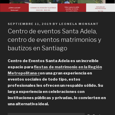
POSTED
SEPTIEMBRE 11, 2019
BY
LEONELA MONSANT
ON
Centro de eventos Santa Adela,
centro de eventos matrimonios y
bautizos en Santiago
Centro de Eventos Santa Adela es un increíble
espacio para
fiestas de matrimonio en la Región
Metropolitana c
on una gran experiencia en
eventos sociales de todo tipo, estos
profesionales les ofrecen un respaldo sólido. Su
larga experiencia en celebraciones con
instituciones públicas y privadas, lo convierten en
una alternativa ideal.