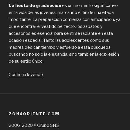
La fiesta de graduación
es un momento significativo
en la vida de las jóvenes, marcando el fin de una etapa
importante. La preparación comienza con anticipación, ya
que encontrar el vestido perfecto, los zapatos y
accesorios es esencial para sentirse radiante en esta
ocasión especial. Tanto las adolescentes como sus
madres dedican tiempo y esfuerzo a esta búsqueda,
buscando no solo la elegancia, sino también la expresión
de su estilo único.
“Consejos
Continua leyendo
para
elegir
el
vestido
de
ZONAORIENTE.COM
graduación
perfecto
2006-2020 ®
Grupo SNS