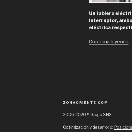
Un
tablero eléctr
interruptor, ambo
eléctrica respect
“
Continua leyendo
D
E
e
S
ZONAORIENTE.COM
2006-2020 ®
Grupo SNS
Optimización y desarrollo:
Posicion