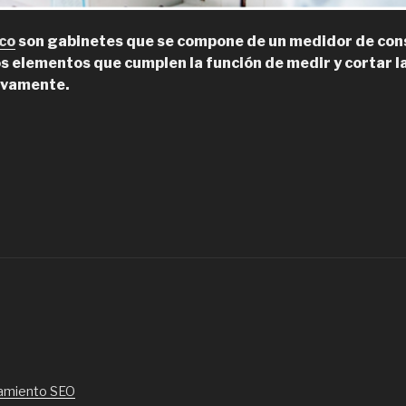
ico
son gabinetes que se compone de un medidor de con
s elementos que cumplen la función de medir y cortar l
ivamente.
Lara,
istribuidor
léctrico
n
antiago”
amiento SEO