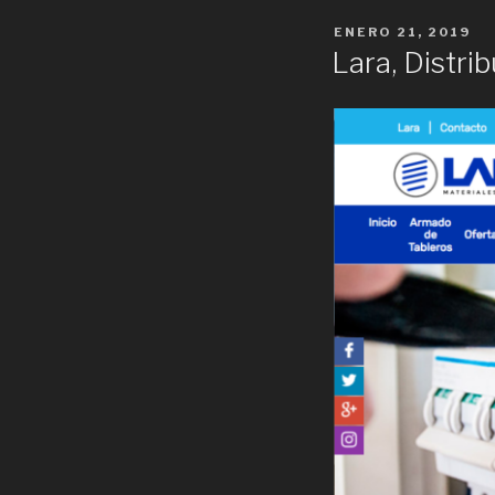
POSTED
ENERO 21, 2019
ON
Lara, Distri