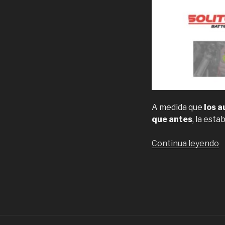
A medida que
los 
que antes
, la est
“
Continua leyendo
b
d
a
d
l
m