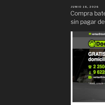
POSTED
JUNIO 16, 2026
ON
Compra bate
sin pagar d