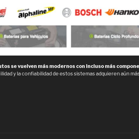
autos se vuelven más modernos con incluso más compone
abilidad y la confiabilidad de estos sistemas adquieren aún má
Compra
aterías
e
utos
e
as
ejores