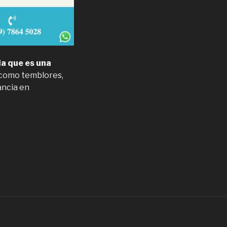
a que es una
como temblores,
ancia en