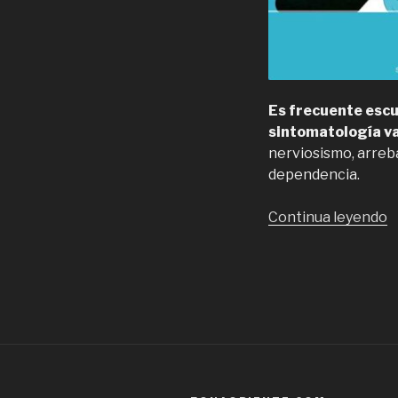
Es frecuente escu
sintomatología va
nerviosismo, arreba
dependencia.
“
Continua leyendo
S
c
d
r
y
t
d
d