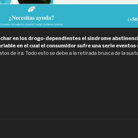
char en los drogo-dependientes el síndrome abstinenci
riable en el cual el consumidor sufre una serie eventos
tos de ira. Todo esto se debe a la retirada brusca de la sust
Lihuen
uyai,
entro
e
ehabilitación
ratamiento
e
rogas