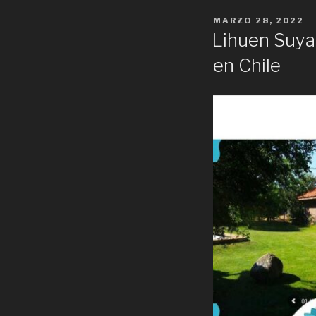
POSTED
MARZO 28, 2022
ON
Lihuen Suyai
en Chile