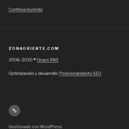
“Radiadores
Continua leyendo
para
autos,
vehículos,
automóviles
en
ZONAORIENTE.COM
Chile”
2006-2020 ®
Grupo SNS
Optimización y desarrollo:
Posicionamiento SEO
Inicio
Gestionado con WordPress