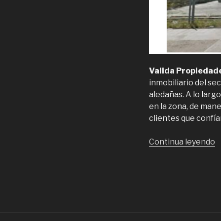
Valida Propiedad
inmobiliario del se
aledañas. A lo lar
en la zona, de man
clientes que confía
“
Continua leyendo
P
A
d
P
e
Q