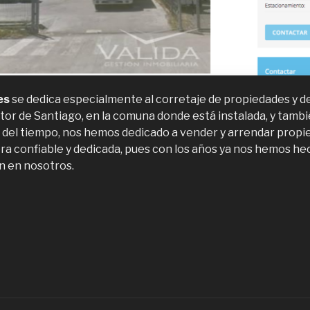
es
se dedica especialmente al corretaje de propiedades y d
ctor de Santiago, en la comuna donde está instalada, y tam
go del tiempo, nos hemos dedicado a vender y arrendar pro
era confiable y dedicada, pues con los años ya nos hemos he
n en nosotros.
Valida
ropiedades,
rriendo
e
ropiedades
n
uilicura”