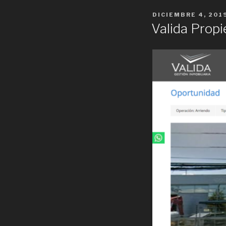
POSTED
DICIEMBRE 4, 201
ON
Valida Propi