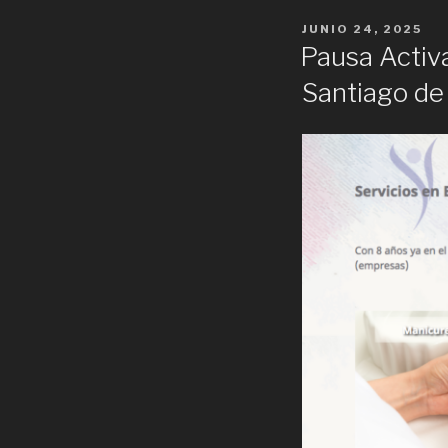
POSTED
JUNIO 24, 2025
ON
Pausa Activa
Santiago de