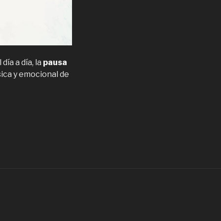
ía a día, la
pausa
sica y emocional de