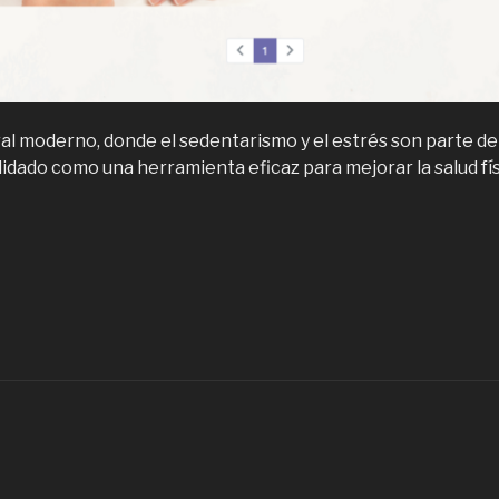
al moderno, donde el sedentarismo y el estrés son parte del d
idado como una herramienta eficaz para mejorar la salud fí
Pausa
ctiva,
ienestar
orporativo
on
imnasia
aboral
n
antiago
e