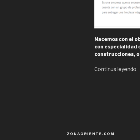
Nacemos con el ob
con especialidad 
construcciones, or
“
Continua leyendo
E
e
I
d
e
y
f
ZONAORIENTE.COM