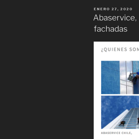
POSTED
ENERO 27, 2020
ON
Abaservice, 
fachadas