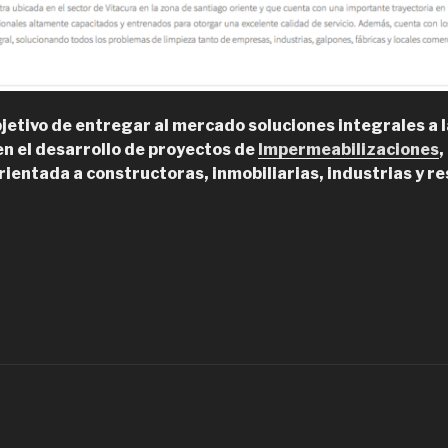
jetivo de entregar al mercado soluciones integrales a l
en el desarrollo de proyectos de
Impermeabilizaciones
,
ientada a constructoras, inmobiliarias, industrias y re
Abaservice,
xpertos
n
mpermeabilizaciones
e
dificios
achadas”