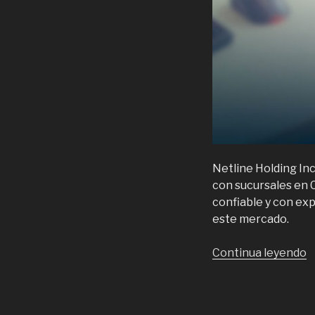
Netline Holding In
con sucursales en
confiable y con exp
este mercado.
“
Continua leyendo
L
n
p