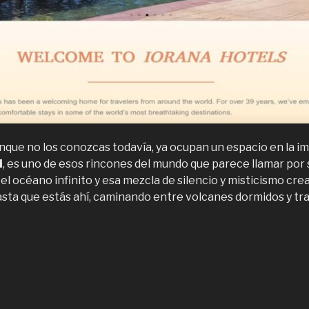
nque no los conozcas todavía, ya ocupan un espacio en la i
i
, es uno de esos rincones del mundo que parece llamar por 
l océano infinito y esa mezcla de silencio y misticismo cr
 hasta que estás ahí, caminando entre volcanes dormidos y tr
Vacaciones
n
la
e
ascua