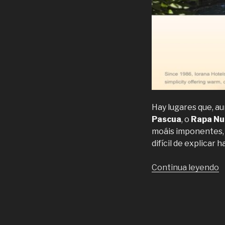
Hay lugares que, au
Pascua
, o
Rapa Nu
moáis imponentes, e
difícil de explicar
“
Continua leyendo
e
Is
d
P