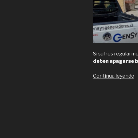
Si sufres regularm
deben apagarse b
“
Continua leyendo
G
d
y
m
d
g
e
e