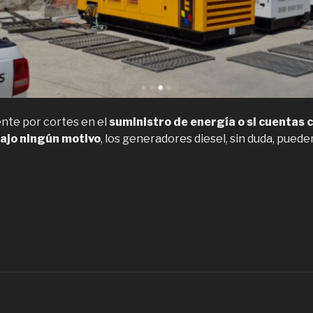
ente por cortes en el
suministro de energía o si cuentas 
ajo ningún motivo
, los generadores diesel, sin duda, puede
Venta
eneradores
iésel
antención
e
rupos
lectrógenos
n