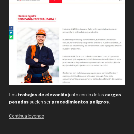
Los
trabajos de elevación
junto con lo de las
cargas
pesadas
suelen ser
procedimientos peligros
.
“Asegure
Continua leyendo
su
carga