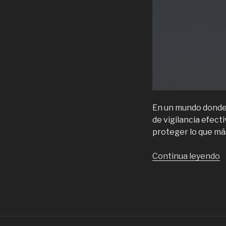
En un mundo donde 
de vigilancia efect
proteger lo que más
“
Continua leyendo
d
V
F
c
C