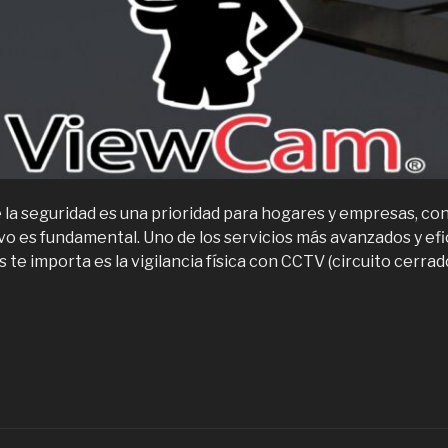
la seguridad es una prioridad para hogares y empresas, co
ivo es fundamental. Uno de los servicios más avanzados y ef
 te importa es la vigilancia física con CCTV (circuito cerrado
Servicio
e
igilancia
ísica
on
CTV: