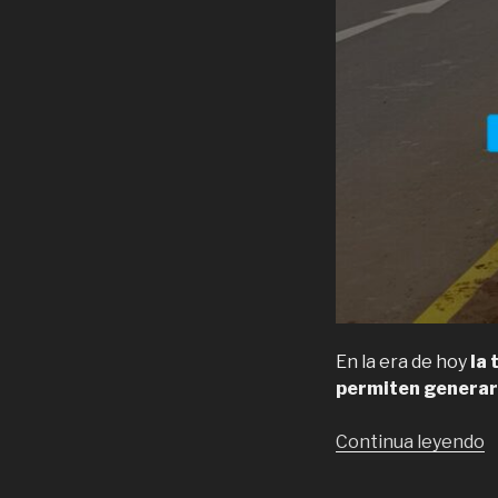
En la era de hoy
la
permiten generar 
“
Continua leyendo
O
e