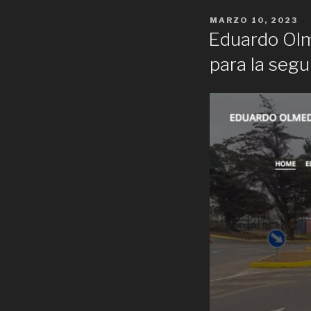
POSTED
MARZO 10, 2023
ON
Eduardo Olm
para la segu