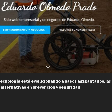
 tecnología está evolucionando a pasos agigantados
, la
alternativas en prevención y seguridad.
Eduardo
lmedo,
specialista