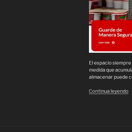
El espacio siempre 
medida que acumula
almacenar puede co
“
Continua leyendo
p
e
e
S
c