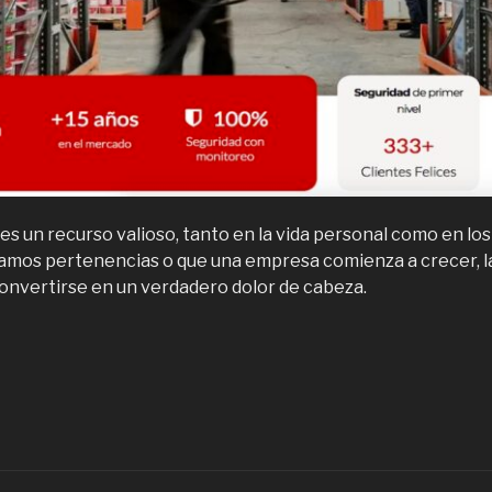
es un recurso valioso, tanto en la vida personal como en lo
mos pertenencias o que una empresa comienza a crecer, la 
nvertirse en un verdadero dolor de cabeza.
Bodegas
ara
mpresas
n
antiago,
uándo