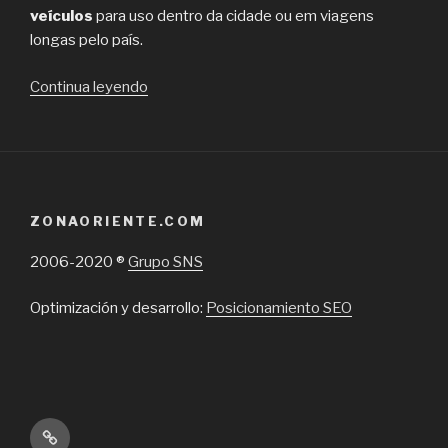
veículos
para uso dentro da cidade ou em viagens
longas pelo país.
“Free
Continua leyendo
Rent
A
Car:
Alugar
carros
ZONAORIENTE.COM
em
Santiago”
2006-2020 ®
Grupo SNS
Optimización y desarrollo:
Posicionamiento SEO
Inicio