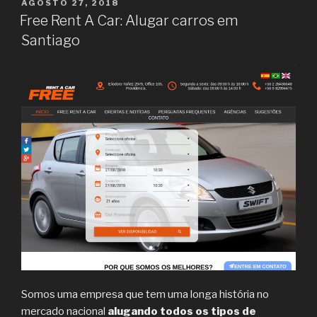
Car:
POSTED
AGOSTO 27, 2018
ON
Cheap
Free Rent A Car: Alugar carros em
car
Santiago
rental
in
Chile”
Somos uma empresa que tem uma longa história no
mercado nacional
alugando todos os tipos de