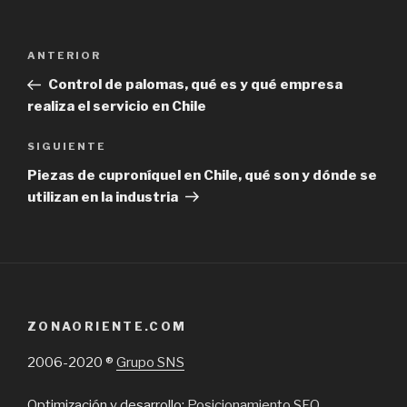
Navegación
Previous
ANTERIOR
de
Post
Control de palomas, qué es y qué empresa
entradas
realiza el servicio en Chile
Next
SIGUIENTE
Post
Piezas de cuproníquel en Chile, qué son y dónde se
utilizan en la industria
ZONAORIENTE.COM
2006-2020 ®
Grupo SNS
Optimización y desarrollo:
Posicionamiento SEO