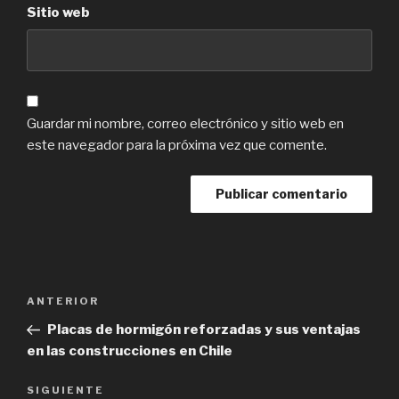
Sitio web
Guardar mi nombre, correo electrónico y sitio web en
este navegador para la próxima vez que comente.
Navegación
Previous
ANTERIOR
de
Post
Placas de hormigón reforzadas y sus ventajas
entradas
en las construcciones en Chile
Next
SIGUIENTE