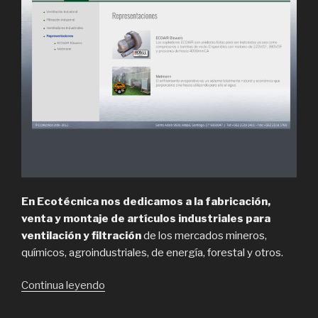
En Ecotécnica nos dedicamos a la fabricación,
venta y montaje de artículos industriales para
ventilación y filtración
de los mercados mineros,
químicos, agroindustriales, de energía, forestal y otros.
“Ventiladores
Continua leyendo
industriales