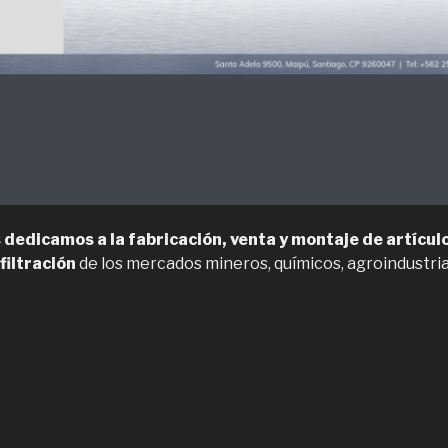
 dedicamos a la fabricación, venta y montaje de artícul
filtración
de los mercados mineros, químicos, agroindustria
Ventiladores
ndustriales
n
cotécnica”