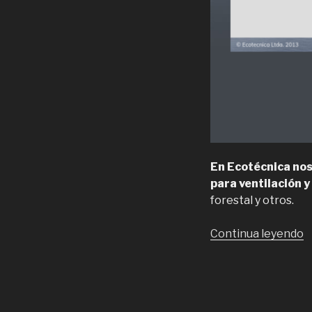
En Ecotécnica nos
para ventilación y 
forestal y otros.
“
Continua leyendo
i
e
E