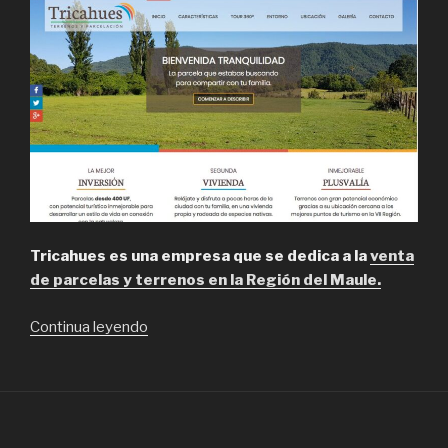
Tricahues es una empresa que se dedica a la
venta
de parcelas y terrenos en la Región del Maule.
“Tricahues,
Continua leyendo
venta
de
parcelas
en
la