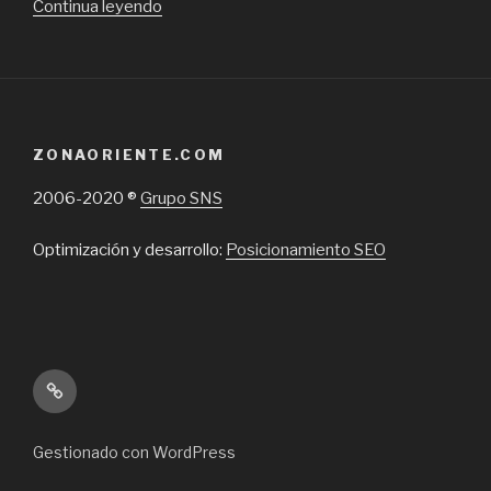
“Todos
Continua leyendo
los
equipos
para
tu
negocio
ZONAORIENTE.COM
en
Imeco”
2006-2020 ®
Grupo SNS
Optimización y desarrollo:
Posicionamiento SEO
Inicio
Gestionado con WordPress