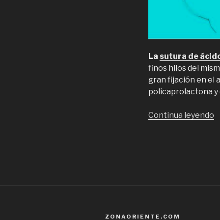
La
sutura de ácido
finos hilos del mis
gran fijación en e
policaprolactona y 
“
Continua leyendo
C
c
d
p
2
0
ZONAORIENTE.COM