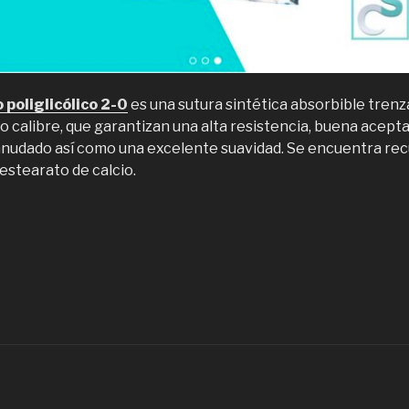
 poliglicólico 2-0
es una sutura sintética absorbible trenz
mo calibre, que garantizan una alta resistencia, buena acepta
l anudado así como una excelente suavidad. Se encuentra re
estearato de calcio.
Suturas
hile,
omercializadora
e
oliglicolico
-
”