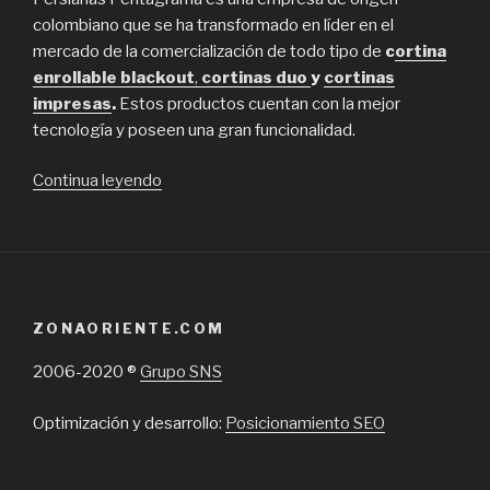
colombiano que se ha transformado en líder en el
mercado de la comercialización de todo tipo de
c
ortina
enrollable blackout
,
cortinas duo
y
cortinas
impresas
.
Estos productos
cuentan con la mejor
tecnología y poseen una gran funcionalidad.
“Persianas
Continua leyendo
Pentagrama,
lo
mejor
en
Cortina
ZONAORIENTE.COM
enrollable
blackout”
2006-2020 ®
Grupo SNS
Optimización y desarrollo:
Posicionamiento SEO