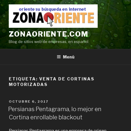
Ir
al
contenido
ZONAORIENTE.COM
Blog de sitios web de empresas, en español
Menú
ETIQUETA:
VENTA DE CORTINAS
MOTORIZADAS
POSTED
OCTUBRE 6, 2017
ON
Persianas Pentagrama, lo mejor en
Cortina enrollable blackout
Persianas Pentagrama es una empresa de origen