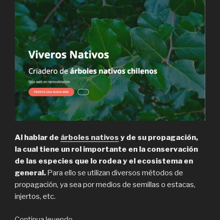
Al hablar de
árboles nativos
y de su propagación,
la cual tiene un rol importante en la conservación
de las especies que lo rodea y el ecosistema en
general.
Para ello se utilizan diversos métodos de
propagación, ya sea por medios de semillas o estacas,
injertos, etc.
“Viveros
Continua leyendo