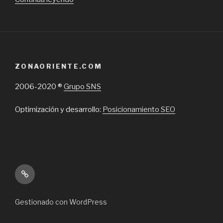
Nativos,
venta
de
árboles
en
ZONAORIENTE.COM
speedling”
2006-2020 ®
Grupo SNS
Optimización y desarrollo:
Posicionamiento SEO
Inicio
Gestionado con WordPress