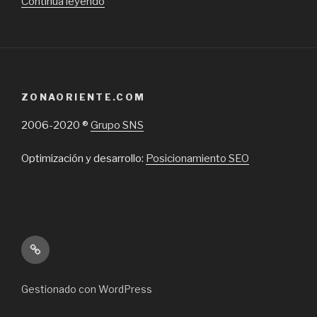
“GyCO:
Continua leyendo
Tratamientos
estéticos
sin
cirugía”
ZONAORIENTE.COM
2006-2020 ®
Grupo SNS
Optimización y desarrollo:
Posicionamiento SEO
Inicio
Gestionado con WordPress