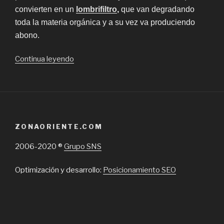
convierten en un
lombrifiltro
,
que van degradando
toda la materia orgánica y a su vez va produciendo
abono.
“Calidad
Continua leyendo
y
servicio
en
gestión
ambiental”
ZONAORIENTE.COM
2006-2020 ®
Grupo SNS
Optimización y desarrollo:
Posicionamiento SEO