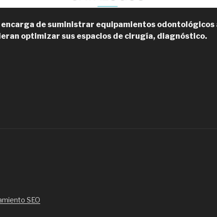
 encarga de suministrar equipamientos odontológicos 
ieran optimizar sus espacios de cirugía, diagnóstico.
Megagen
hile,
ratamiento
e
mplantes
n
egión
etropolitana”
amiento SEO