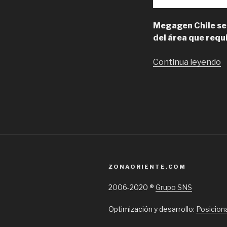
Megagen Chile se
del área que requ
“
Continua leyendo
C
T
d
I
e
R
M
ZONAORIENTE.COM
2006-2020 ®
Grupo SNS
Optimización y desarrollo:
Posicion