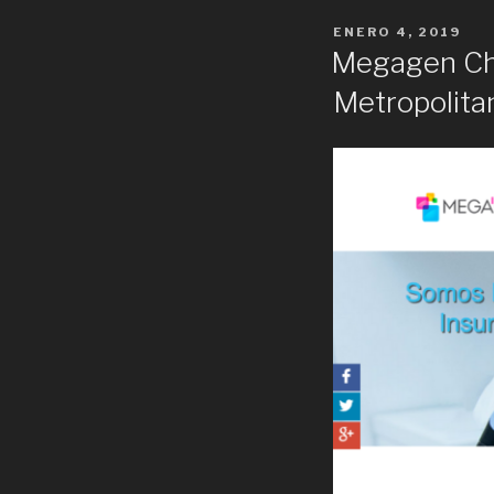
POSTED
ENERO 4, 2019
ON
Megagen Chi
Metropolita