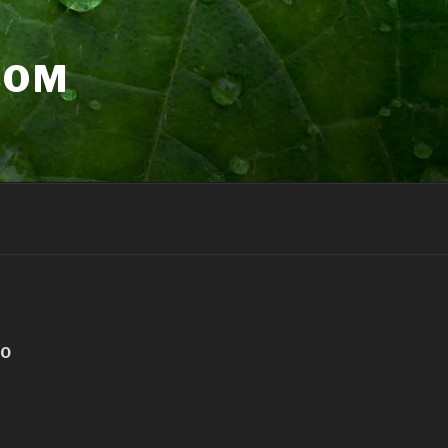
COM
GO