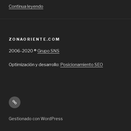
“De
Continua leyendo
qué
servicios
consta
un
ZONAORIENTE.COM
taller
mecánico
2006-2020 ®
Grupo SNS
automotriz
en
Optimización y desarrollo:
Posicionamiento SEO
Santiago”
Inicio
Gestionado con WordPress