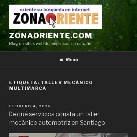
Ir
al
contenido
ZONAORIENTE.COM
Blog de sitios web de empresas, en español
Menú
ETIQUETA:
TALLER MECÁNICO
MULTIMARCA
POSTED
FEBRERO 4, 2026
ON
De qué servicios consta un taller
mecánico automotriz en Santiago