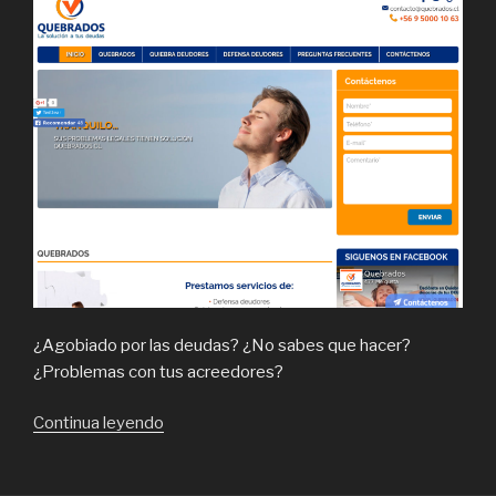
¿Agobiado por las deudas? ¿No sabes que hacer?
¿Problemas con tus acreedores?
“Quebrados,
Continua leyendo
expertos
en