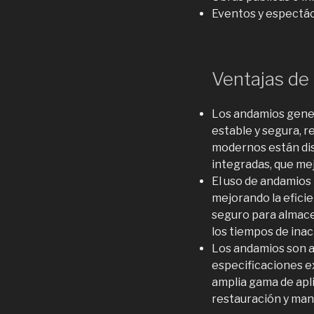
Eventos y espectác
Ventajas de 
Los andamios gener
estable y segura, r
modernos están dis
integradas, que mej
El uso de andamios 
mejorando la efici
seguro para almace
los tiempos de inac
Los andamios son a
especificaciones ex
amplia gama de apli
restauración y man