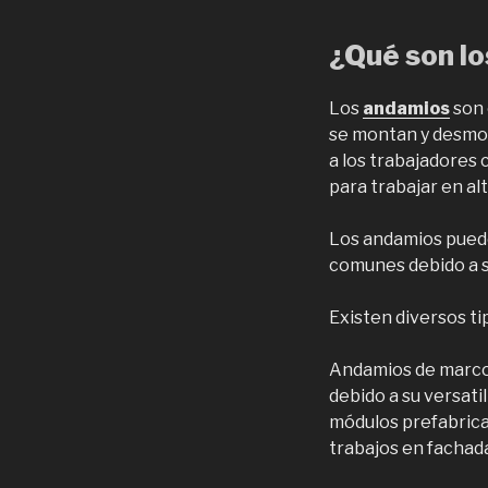
¿Qué son l
Los
andamios
son 
se montan y desmon
a los trabajadores
para trabajar en alt
Los andamios pueden
comunes debido a su
Existen diversos t
Andamios de marco o
debido a su versat
módulos prefabrica
trabajos en fachada