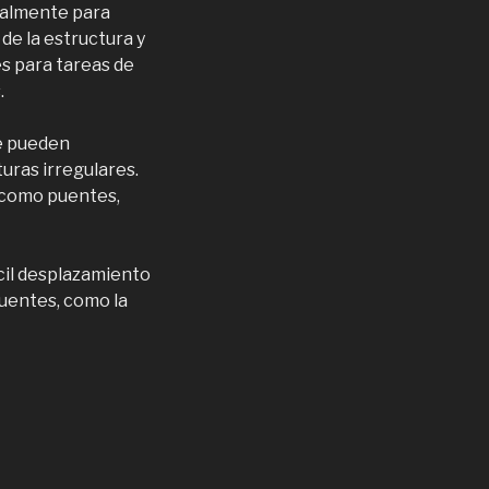
palmente para
 de la estructura y
s para tareas de
.
se pueden
uras irregulares.
, como puentes,
cil desplazamiento
cuentes, como la