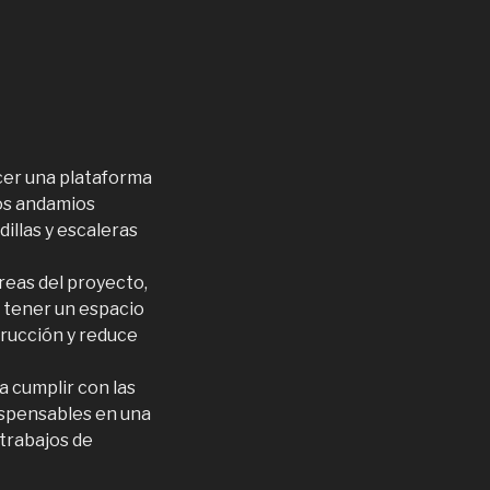
cer una plataforma
los andamios
illas y escaleras
reas del proyecto,
y tener un espacio
rucción y reduce
a cumplir con las
dispensables en una
 trabajos de