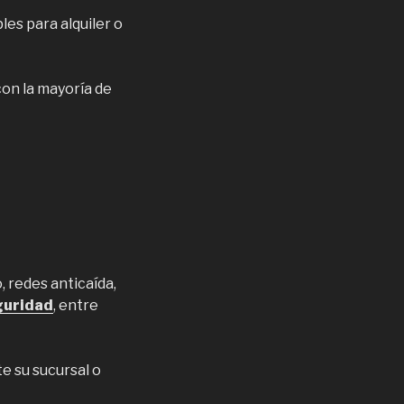
les para alquiler o
on la mayoría de
 redes anticaída,
guridad
, entre
e su sucursal o