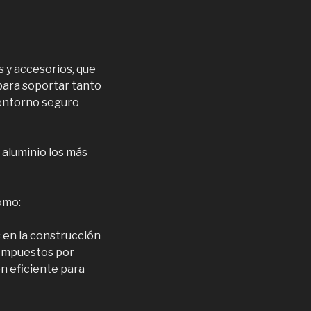
 y accesorios, que
para soportar tanto
 entorno seguro
 aluminio los más
omo:
s en la construcción
compuestos por
n eficiente para