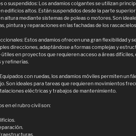
 o suspendidos: Los andamios colgantes se utilizan princi
en edificios altos. Están suspendidos desde la parte superior
en altura mediante sistemas de poleas o motores. Son ideale
s, pintura y reparaciones en las fachadas de los rascacielos
ccionales: Estos andamios ofrecen una gran flexibilidad y 
ples direcciones, adaptándose a formas complejas y estruct
útiles en proyectos que requieren acceso a áreas difíciles
 y refinerías.
Equipados con ruedas, los andamios móviles permiten un fá
ajo. Son ideales para tareas que requieren movimientos fre
nstalaciones eléctricas y trabajos de mantenimiento.
 en el rubro civil son:
ficios.
eparación.
fraestructuras.