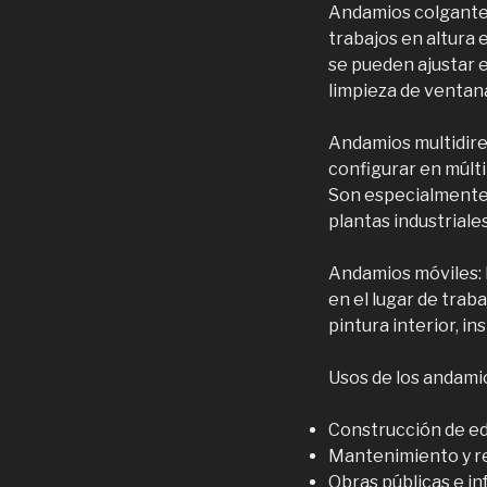
Andamios colgantes
trabajos en altura 
se pueden ajustar 
limpieza de ventana
Andamios multidire
configurar en múlti
Son especialmente 
plantas industriales
Andamios móviles: 
en el lugar de trab
pintura interior, i
Usos de los andamios
Construcción de edi
Mantenimiento y r
Obras públicas e in