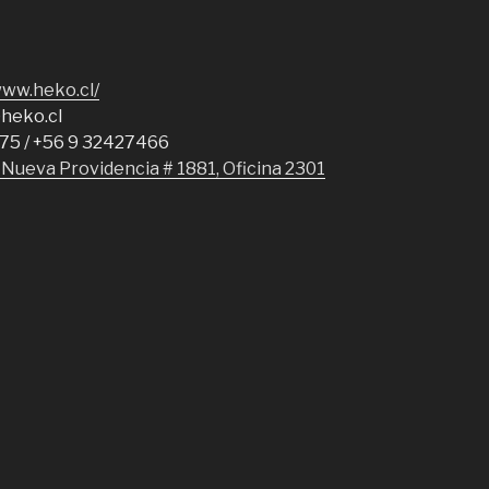
www.heko.cl/
heko.cl
575 / +56 9 32427466
Nueva Providencia # 1881, Oficina 2301