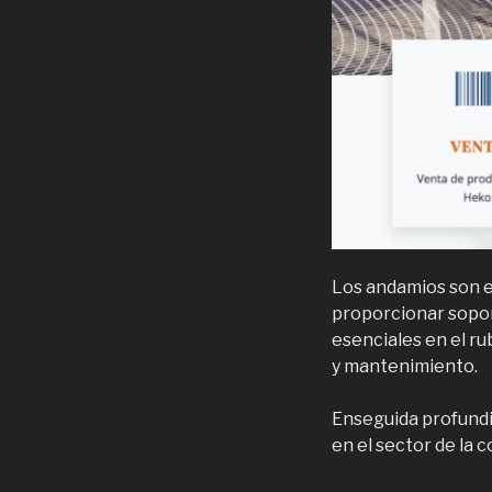
Los andamios son es
proporcionar soport
esenciales en el rub
y mantenimiento.
Enseguida profundi
en el sector de la 