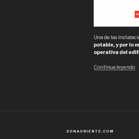
Una de las instalac
potable, y por lo
operativa del edif
“
Continua leyendo
i
m
y
s
t
d
s
d
ZONAORIENTE.COM
b