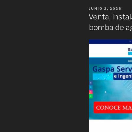
POSTED
JUNIO 2, 2026
ON
Venta, insta
bomba de ag