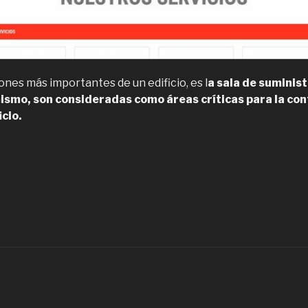
iones más importantes de un edificio, es l
a sala de suminis
 mismo, son consideradas como áreas críticas para la co
icio.
Venta,
nstalación,
antención
ervicio
écnico
e
alas
e
omba