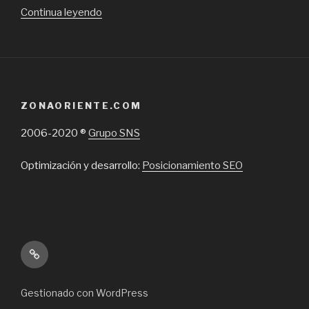
“Humanex
Continua leyendo
a
la
vanguardia
del
reclutamiento
ZONAORIENTE.COM
de
candidatos
2006-2020 ®
Grupo SNS
y
procesos
Optimización y desarrollo:
Posicionamiento SEO
de
selección”
Inicio
Gestionado con WordPress