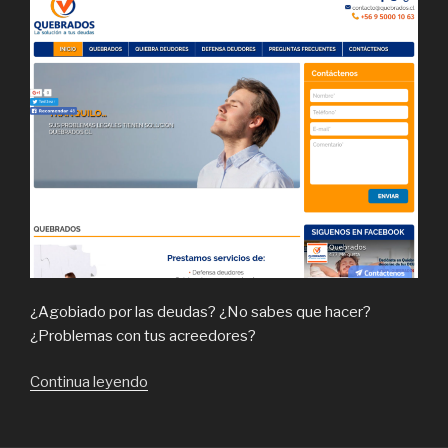
¿Agobiado por las deudas? ¿No sabes que hacer?
¿Problemas con tus acreedores?
“Quebrados,
Continua leyendo
expertos
en