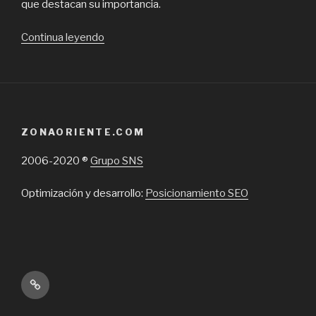
que destacan su importancia.
“Servicio
Continua leyendo
de
pruebas
eléctricas
con
bancos
ZONAORIENTE.COM
de
carga
2006-2020 ®
Grupo SNS
en
Chile,
Optimización y desarrollo:
Posicionamiento SEO
confianza
para
tus
generadores”
Inicio