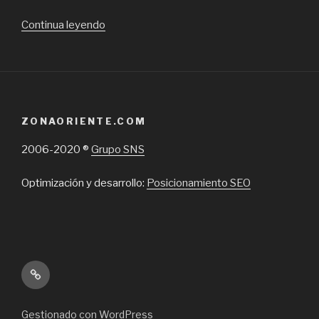
“Tu
Continua leyendo
Polerón
Generacional,
venta
de
polerones
ZONAORIENTE.COM
para
cuarto
2006-2020 ®
Grupo SNS
medio”
Optimización y desarrollo:
Posicionamiento SEO
Inicio
Gestionado con WordPress