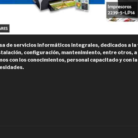
 de servicios informáticos integrales, dedicados a la 
nstalación, configuración, mantenimiento, entre otros, a
s con los conocimientos, personal capacitado y con la
cesidades.
Mundotec,
enta
e
icencia
indows
rofesional
n
antiago”