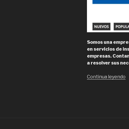
Somos una empresa
en servicios de i
empresas. Contamo
a resolver sus ne
“
Continua leyendo
v
d
L
W
p
e
S