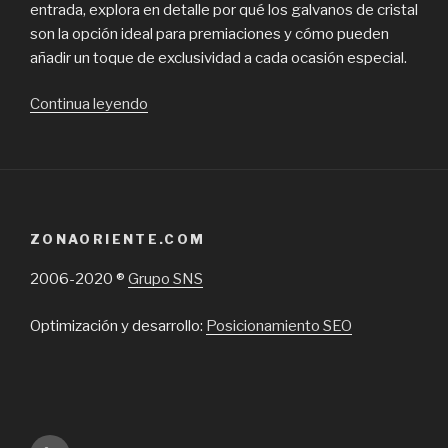
entrada, explora en detalle por qué los galvanos de cristal
son la opción ideal para premiaciones y cómo pueden
añadir un toque de exclusividad a cada ocasión especial.
“Galvanos
Continua leyendo
de
cristal
para
premiaciones,
elegancia
ZONAORIENTE.COM
y
distinción
2006-2020 ®
Grupo SNS
en
cada
Optimización y desarrollo:
Posicionamiento SEO
reconocimiento”
Inicio