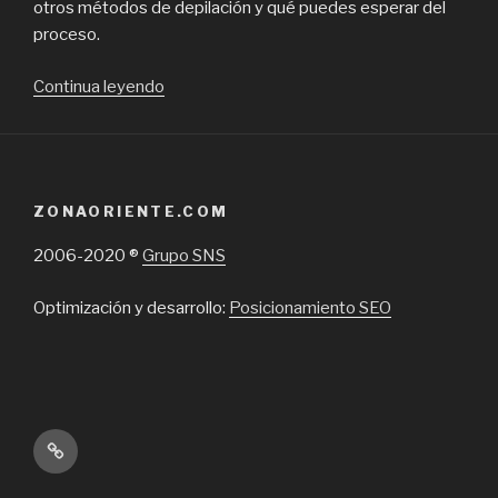
otros métodos de depilación y qué puedes esperar del
proceso.
“Por
Continua leyendo
qué
es
una
buen
ZONAORIENTE.COM
idea
la
2006-2020 ®
Grupo SNS
depilación
láser
Optimización y desarrollo:
Posicionamiento SEO
para
la
eliminación
de
tu
Inicio
vello
corporal”