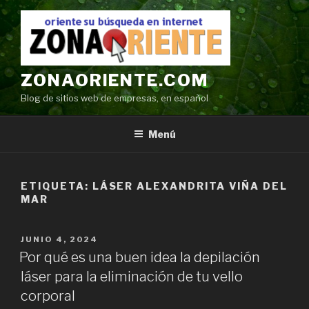
Ir
al
contenido
ZONAORIENTE.COM
Blog de sitios web de empresas, en español
Menú
ETIQUETA:
LÁSER ALEXANDRITA VIÑA DEL
MAR
POSTED
JUNIO 4, 2024
ON
Por qué es una buen idea la depilación
láser para la eliminación de tu vello
corporal