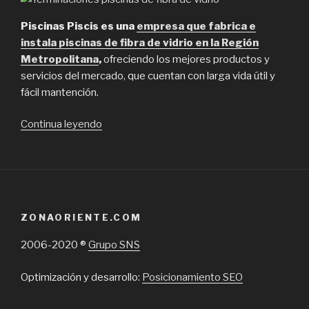
Piscinas Piscis es una
empresa que fabrica e
instala piscinas de fibra de vidrio en la Región
Metropolitana
,
ofreciendo los mejores productos y
servicios del mercado, que cuentan con larga vida útil y
fácil mantención.
“Piscinas
Continua leyendo
Piscis:
líder
en
fabricación
de
ZONAORIENTE.COM
piscinas”
2006-2020 ®
Grupo SNS
Optimización y desarrollo:
Posicionamiento SEO